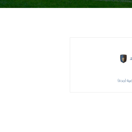
ا
ضية (جدة)