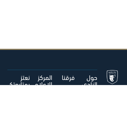
حول
فرقنا
المركز
نعتز
النادي
الإعلام
بمتابعتك
ي
م
الفريق الأول
- رجال
حول نادي
العلا الرياضي
أخبار العلا
متجر العلا
المكتبة
الإعلامية