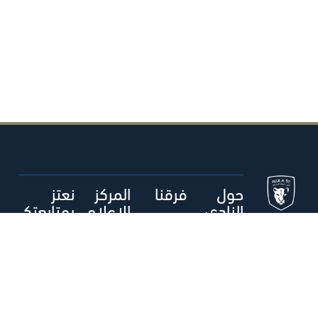
حول
فرقنا
المركز
نعتز
النادي
الإعلام
بمتابعتك
ي
م
الفريق الأول
- رجال
حول نادي
العلا الرياضي
أخبار العلا
متجر العلا
المكتبة
الإعلامية