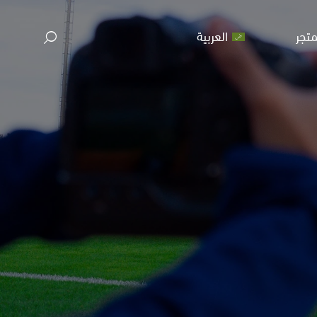
متجر
العربية
م