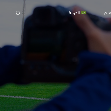
متجر
العربية
م