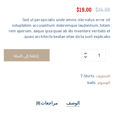
$
19.00
$
24.0
Sed ut perspiciatis unde omnis iste natus error s
voluptatem accusantium doloremque laudantium, tota
rem aperiam, eaque ipsa quae ab illo inventore veritatis 
quasi architecto beatae vitae dicta sunt explicab
إضافة إلى السلة
لتصنيف:
T-Shirts
لوسوم:
balls
الوصف
مراجعات (0)