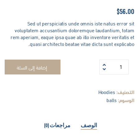
$
56.0
Sed ut perspiciatis unde omnis iste natus error s
voluptatem accusantium doloremque laudantium, tota
rem aperiam, eaque ipsa quae ab illo inventore veritatis 
quasi architecto beatae vitae dicta sunt explicab
إضافة إلى السلة
لتصنيف:
Hoodies
لوسوم:
balls
الوصف
مراجعات (0)