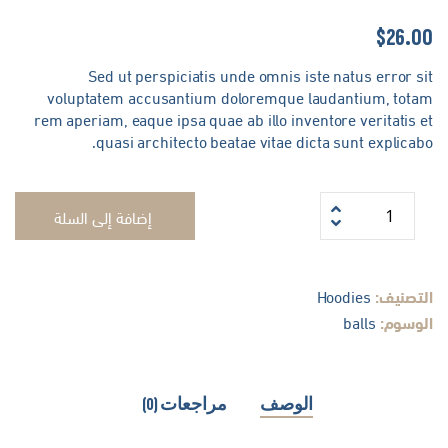
$
26.0
Sed ut perspiciatis unde omnis iste natus error s
voluptatem accusantium doloremque laudantium, tota
rem aperiam, eaque ipsa quae ab illo inventore veritatis 
quasi architecto beatae vitae dicta sunt explicab
إضافة إلى السلة
لتصنيف:
Hoodies
لوسوم:
balls
الوصف
مراجعات (0)