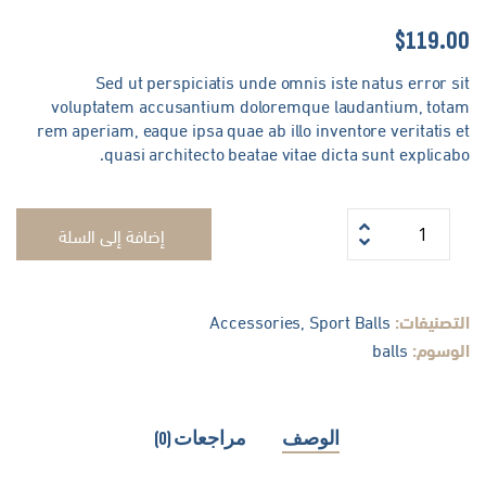
$
119.0
Sed ut perspiciatis unde omnis iste natus error s
voluptatem accusantium doloremque laudantium, tota
rem aperiam, eaque ipsa quae ab illo inventore veritatis 
quasi architecto beatae vitae dicta sunt explicab
إضافة إلى السلة
لتصنيفات:
Sport Balls
,
Accessories
لوسوم:
balls
الوصف
مراجعات (0)