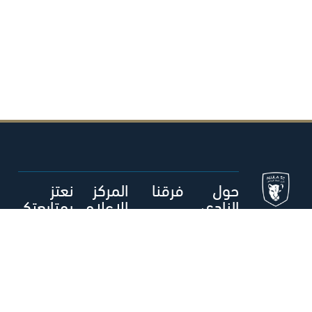
حول
فرقنا
المركز
نعتز
النادي
الإعلام
بمتابعتك
ي
م
الفريق الأول
- رجال
حول نادي
العلا الرياضي
أخبار العلا
متجر العلا
المكتبة
الإعلامية