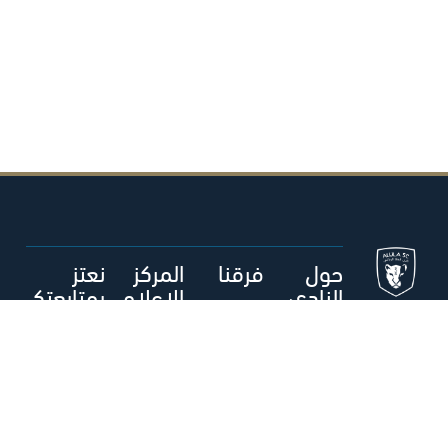
حول
فرقنا
المركز
نعتز
النادي
الإعلام
بمتابعتك
ي
م
الفريق الأول
- رجال
حول نادي
العلا الرياضي
أخبار العلا
متجر العلا
المكتبة
الإعلامية